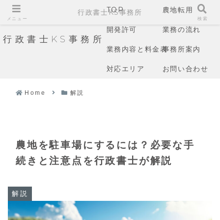
TOP
農地転用
行政書士KS事務所
メニュー
検索
開発許可
業務の流れ
行政書士KS事務所
業務内容と料金表
事務所案内
対応エリア
お問い合わせ
Home
解説
農地を駐車場にするには？必要な手
続きと注意点を行政書士が解説
解説