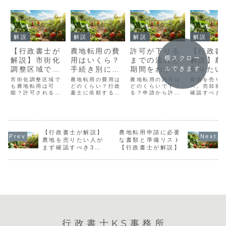
解説
解説
解説
解説
【行政書士が
農地転用の費
許可が下りる
【行政書
横スクロー
解説】市街化
用はいくら？
までの流れと
解説】農
調整区域でも
手続き別にわ
期間をわかり
売りたい
ルできます
農地転用はで
かりやすく解
やすく解説/
まず確認
市街化調整区域で
農地転用の費用は
農地転用の許可は
農地を売り
きる？許可の
も農地転用は可
説！【農地系
どのくらい？行政
【農地系専門
どのくらいで下り
き3つの
へ。売却前
能？許可される条
書士に依頼する場
る？申請から許可
確認すべき
可否とポイン
専門行政書
行政書士・宅
失敗しな
件や手続きの流
合の相場や、申請
までの流れと期間
ポイントを
トをわかりや
士・宅建士】
建士】
地売却の
れ、注意点を行政
に必要な経費の相
を行政書士がわか
士が解説。
書士がわかりやす
場をわかりやすく
りやすく解説。注
の許可や区
すく解説！
ント
く解説。
解説します。
意点や成功のコツ
分、権利関
も紹介！
さえてスム
【行政書士が解説】
農地転用申請に必要
売却を進め
う。
農地を売りたい人が
な書類と準備リスト
まず確認すべき3つ
【行政書士が解説】
のこと|失敗しない農
地売却のポイント
行政書士KS事務所