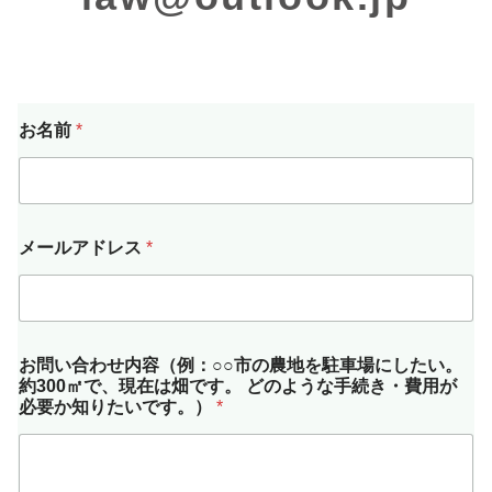
お名前
*
メールアドレス
*
お
お問い合わせ内容（例：○○市の農地を駐車場にしたい。
問
約300㎡で、現在は畑です。 どのような手続き・費用が
い
必要か知りたいです。）
*
合
わ
せ
内