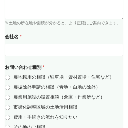
容
（
例
：
○
※土地の所在地や面積が分かると、より正確にご案内できます。
○
市
会社名
*
の
農
地
を
駐
車
お問い合わせ種別
*
場
に
農地転用の相談（駐車場・資材置場・住宅など）
し
農振除外申請の相談（青地・白地の除外）
た
い
農業用施設の設置相談（倉庫・作業所など）
。
約
市街化調整区域の土地活用相談
3
0
費用・手続きの流れを知りたい
0
㎡
その他のご相談