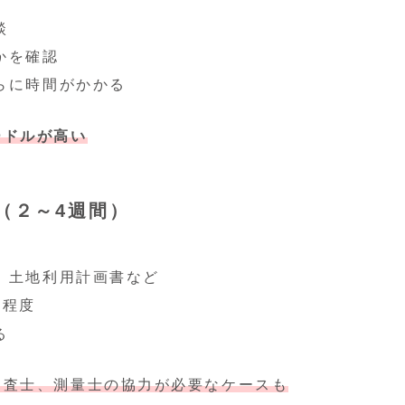
談
かを確認
らに時間がかかる
ードルが高い
（２～4週間）
、土地利用計画書など
間程度
る
調査士、測量士の協力が必要なケースも