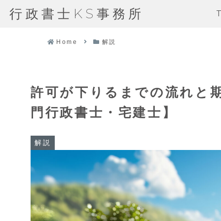
行政書士KS事務所
Home
解説
許可が下りるまでの流れと期
門行政書士・宅建士】
解説