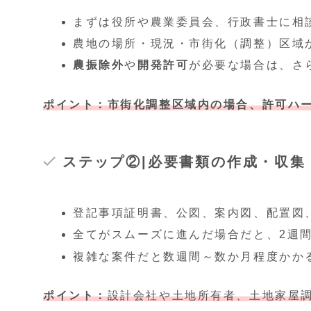
まずは役所や農業委員会、行政書士に相
農地の場所・現況・市街化（調整）区域
農振除外
や
開発許可
が必要な場合は、さ
ポイント：市街化調整区域内の場合、許可ハ
ステップ②|必要書類の作成・収集
登記事項証明書、公図、案内図、配置図
全てがスムーズに進んだ場合だと、2週
複雑な案件だと数週間～数か月程度かか
ポイント：
設計会社や土地所有者、土地家屋