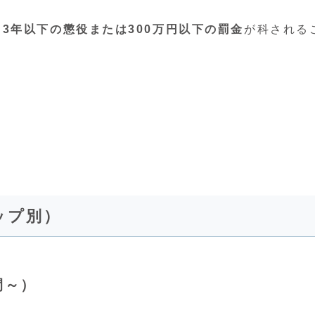
3年以下の懲役または300万円以下の罰金
が科される
ップ別）
間～）