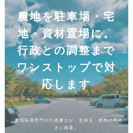
農地を駐車場・宅
地・資材置場に。
行政との調整まで
ワンストップで対
応します
「農地転用専門の行政書士が、北埼玉・群馬の手続
きに精通」