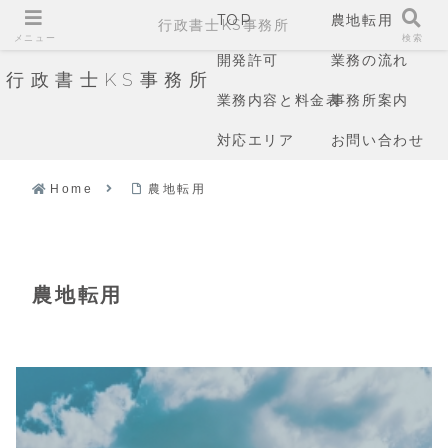
TOP
農地転用
行政書士KS事務所
メニュー
検索
開発許可
業務の流れ
行政書士KS事務所
業務内容と料金表
事務所案内
対応エリア
お問い合わせ
Home
農地転用
農地転用