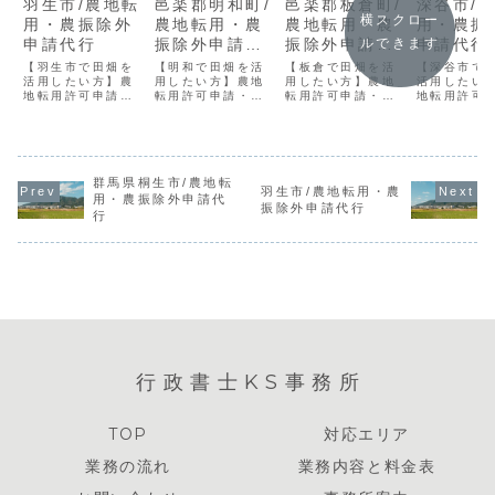
羽生市/農地転
邑楽郡明和町/
邑楽郡板倉町/
深谷市/
横スクロー
用・農振除外
農地転用・農
農地転用・農
用・農振
申請代行
振除外申請代
振除外申請代
申請代行
ルできます
行
行
【羽生市で田畑を
【明和で田畑を活
【板倉で田畑を活
【深谷市で
活用したい方】農
用したい方】農地
用したい方】農地
活用したい
地転用許可申請・
転用許可申請・届
転用許可申請・届
地転用許可
届のご依頼行政書
のご依頼なら行政
のご依頼なら行政
届のご依頼
士KS事務所にお任
書士KS事務所にお
書士KS事務所にお
士KS事務所
せください/女性行
任せください/女性
任せください/女性
せください/
政書士
行政書士
行政書士
政書士
群馬県桐生市/農地転
羽生市/農地転用・農
用・農振除外申請代
振除外申請代行
行
行政書士KS事務所
TOP
対応エリア
業務の流れ
業務内容と料金表