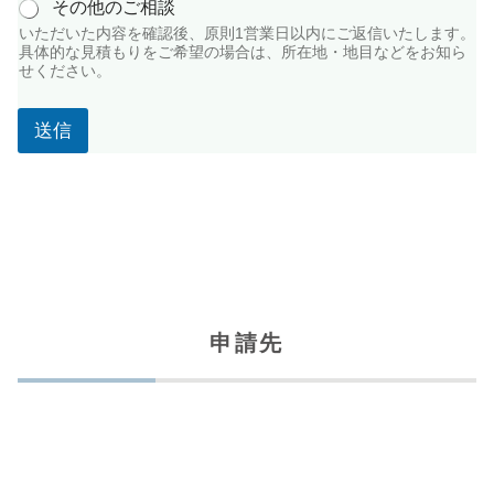
その他のご相談
わ
せ
いただいた内容を確認後、原則1営業日以内にご返信いたします。
具体的な見積もりをご希望の場合は、所在地・地目などをお知ら
内
せください。
容
（
例
送信
：
○
○
市
の
農
地
を
駐
車
申請先
場
に
し
た
い
。
約
3