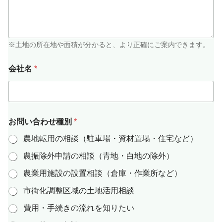
※土地の所在地や面積が分かると、より正確にご案内できます。
会社名
*
お
お問い合わせ種別
*
問
い
農地転用の相談（駐車場・資材置場・住宅など）
合
わ
農振除外申請の相談（青地・白地の除外）
せ
種
農業用施設の設置相談（倉庫・作業所など）
別
お
市街化調整区域の土地活用相談
問
費用・手続きの流れを知りたい
い
合