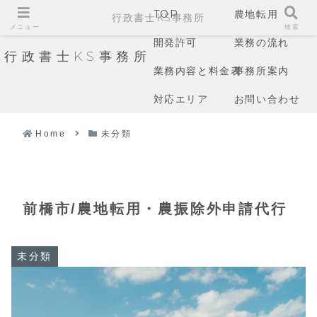
TOP
農地転用
行政書士KS事務所
メニュー
検索
開発許可
業務の流れ
行政書士KS事務所
業務内容と料金表
事務所案内
対応エリア
お問い合わせ
Home
未分類
前橋市/農地転用・農振除外申請代行
未分類