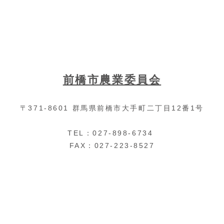
0
0
㎡
で
、
現
在
は
前橋市農業委員会
畑
で
す
〒371-8601 群馬県前橋市大手町二丁目12番1号
。
ど
の
TEL：027-898-6734
よ
FAX：027-223-8527
う
な
手
続
き
・
費
用