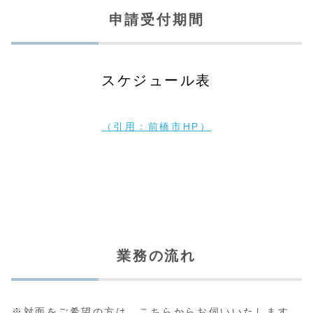
が
申請受付期間
必
要
か
知
り
スケジュール表
た
い
で
す
（引用：前橋市HP）
。
）
業務の流れ
※対面をご希望の方は、こちらからお伺いいたします。